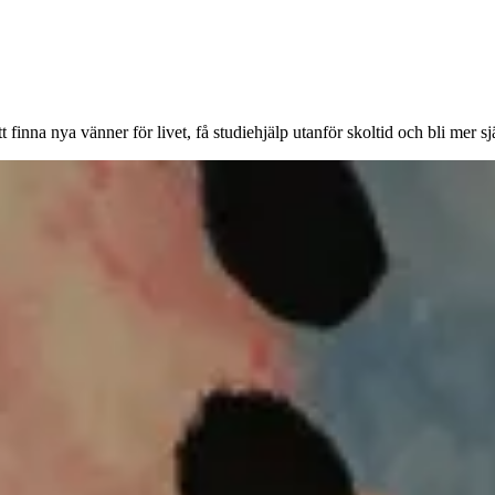
t finna nya vänner för livet, få studiehjälp utanför skoltid och bli mer s