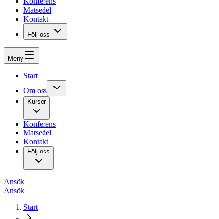
Konferens
Matsedel
Kontakt
Följ oss
Meny
Start
Om oss
Kurser
Konferens
Matsedel
Kontakt
Följ oss
Ansök
Ansök
Start